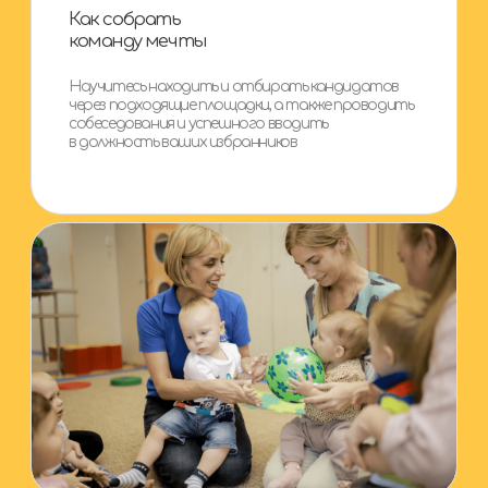
А после прохождения...
У вас есть четкий план
действ ий
Полное понимание что и как
нужно делать, чтобы центр
с первого дня приносил
прибыль
Вы уверены в своих силах,
а путь к открытому центру
станет прозрачным и ясным
У вас на руках есть
персональный план развития
и финансов
Участвовать
в тест-драйве