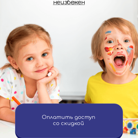
Оплатить доступ
со скидкой
Узнать подробнее
про интенсив
Моя академия — небольшой,
но содержательный интенсив,
который помогает будущим
предпринимателям разобраться
в основах бизнеса и обрести
уверенность в своих силах перед
покупкой франшизы