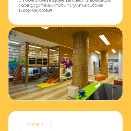
ВСТРЕЧА
Персональна я встреча
Вас ждет индивидуальная онлайн-экскурсия,
консультация от специалиста Академии
и расчет финансового плана с учетом грантов
и государственной поддержки в вашем регионе.
Так же получите индивидуальный план развития
с учетом особенностей, вашего города,
ресурсов и ваших целей