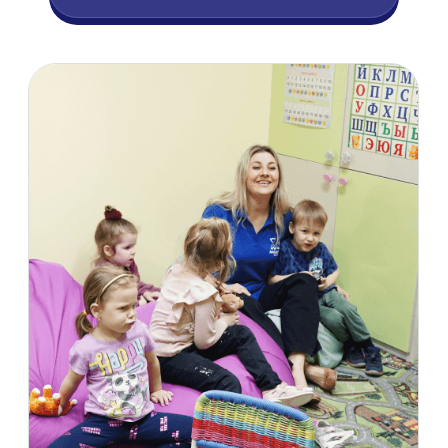
Получите обратную связь
и рекомендации от специалиста
Академии
Бонусные таблицы, шаблоны и чек-
листы
Персональный разбор и план
развития
Заберете полезные материалы,
которыми пользуемся мы и даем
партнерам сети
Получите точные расчеты
финансового плана
и возможностей в вашем городе
2.900₽
9.900₽
1
:
1
:
0
:
42
дней
часов
минут
секунд
Оплатить доступ