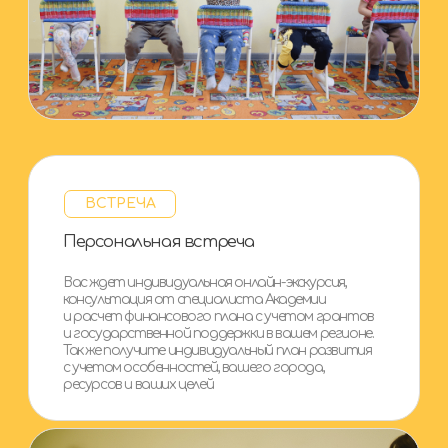
Не оставим вас без
подарков и бонусов!
После
первого
урока вас ждет
Чек-лист требований
к помещению
Шаблон договора
с арендодателем
После
второго
урока вас ждет
Шаблон вакансии для
педагога
Чек-лист ввода педагога
в должность
После
третьего