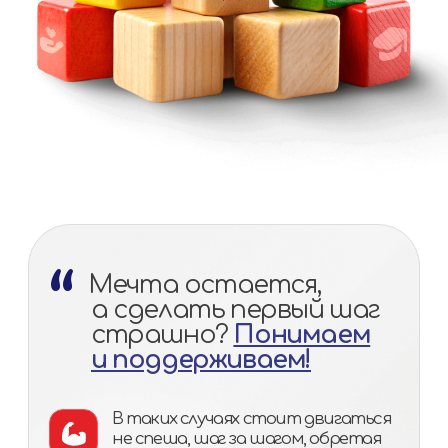
На тест-драйве
вы получите
УРОК 1
Как найти идеальное помещение для
своего центра
Научитесь выбирать и оценивать помещения для
детского центра с учетом ключевых критериев,
а также сможете эффективно вести переговоры
с арендодателем, чтобы получить наиболее
выгодные условия