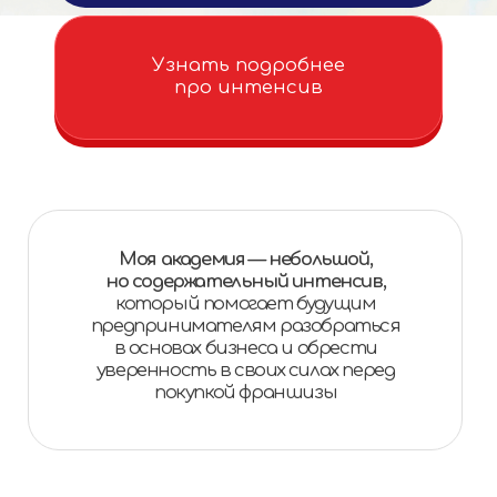
Тест-драйв разработан
специально
для тех, кто
мечтает о своем центре,
но не понимает с чего
начать свой путь
и получится ли
Какие требования
к помещению
Как выбрать
локацию
Как нанимать
педагогов
Где искать
клиентов
Что сделать, чтобы родители
выбирали мой центр