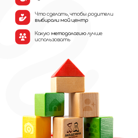
“
ㅤㅤМечта остается,
а сделать первый шаг
страшно?
Понимаем
и поддерживаем!
В таких случаях стоит двигаться
не спеша, шаг за шагом, обретая
уверенность в своих силах