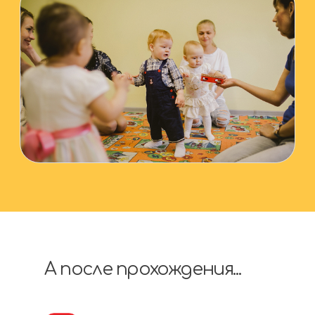
урока вас ждет
Шаблон скрипта
приглашения на пробный
урока
Пример успешной
рекламной кампании в ВК